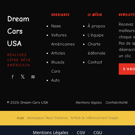
RUBRIQUES
LE MÉDIA
NEWSLETT
Dream
Recevez
News
À propos
Cars
meilleurs
Voitures
L'équipe
chaque s
USA
Pas de s
Américaines
Charte
désinscr
Articles
éditoriale
RÉALISEZ
un clic.
VOTRE RÊVE
Muscle
Contact
AMÉRICAIN
S'AB
Cars
f
𝕏
≋
Auto
© 2026 Dream Cars USA
Mentions légales
Confidentialité
Aussi :
développeur React freelance
·
forfaits de référencement Google
Mentions Légales
·
CGV
·
CGU