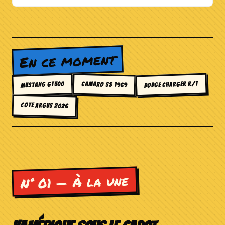
En ce moment
DODGE CHARGER R/T
MUSTANG GT500
CAMARO SS 1969
COTE ARGUS 2026
N° 01 — À la une