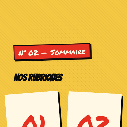
N° 02 — Sommaire
NOS RUBRIQUES
01
02