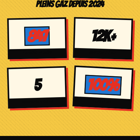
PLEINS GAZ DEPUIS 2024
12k+
847
LECTEURS / MOIS
PLANCHES PUBLIÉES
100%
5
MADE IN USA
RUBRIQUES CARS US