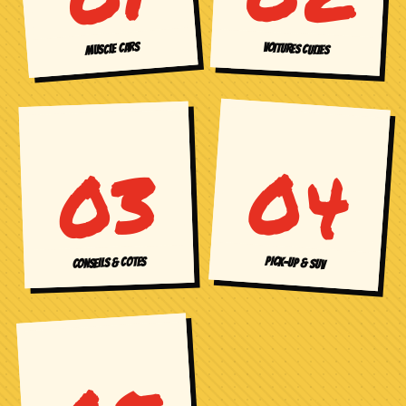
MUSCLE CARS
VOITURES CULTES
04
03
PICK-UP & SUV
CONSEILS & COTES