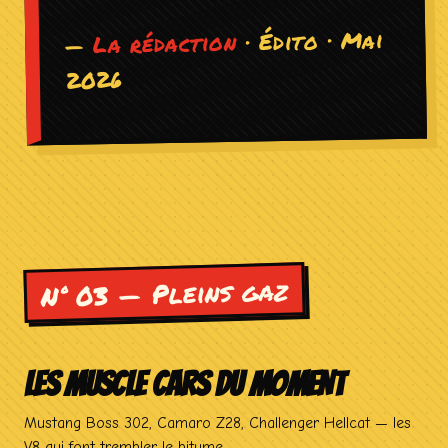
· Édito · Mai
La rédaction
—
2026
N° 03 — Pleins gaz
LES MUSCLE CARS DU MOMENT
Mustang Boss 302, Camaro Z28, Challenger Hellcat — les
V8 qui font trembler le bitume.