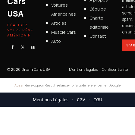
Cars
meille
Voitures
articl
L'équipe
USA
semain
Américaines
Charte
spam,
Articles
RÉALISEZ
désins
éditoriale
VOTRE RÊVE
Muscle Cars
en un c
AMÉRICAIN
Contact
Auto
S'A
f
𝕏
≋
© 2026 Dream Cars USA
Mentions légales
Confidentialité
Aussi :
développeur React freelance
·
forfaits de référencement Google
Mentions Légales
·
CGV
·
CGU