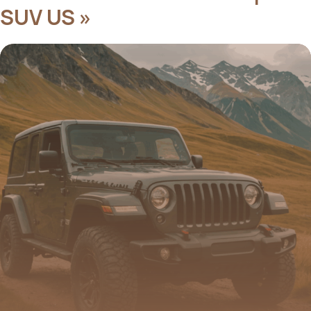
SUV US »