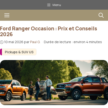
Aller
Menu
au
Menu
contenu
Ford Ranger Occasion : Prix et Conseils
2026
10 mai 2026
par
Paul G.
·
Durée de lecture : environ 4 minutes
Pickups & SUV US