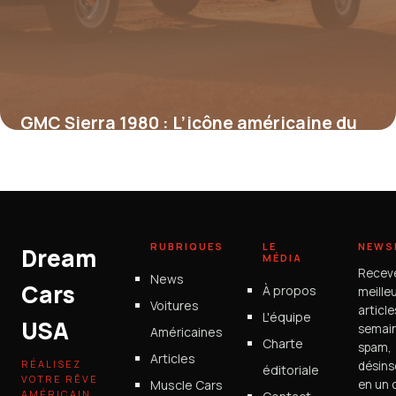
GMC Sierra 1980 : L’icône américaine du
pick-up classique
9 juillet 2025
RUBRIQUES
LE
NEWS
Dream
MÉDIA
Recev
News
Cars
À propos
meille
Voitures
articl
L'équipe
USA
semain
Américaines
Charte
spam,
Articles
RÉALISEZ
désins
éditoriale
VOTRE RÊVE
Muscle Cars
en un c
AMÉRICAIN