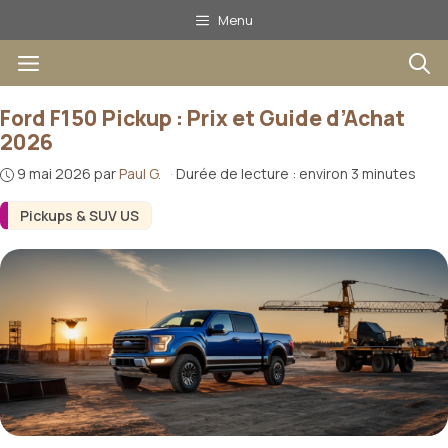
Aller
Menu
au
Menu
contenu
Ford F150 Pickup : Prix et Guide d’Achat
2026
9 mai 2026
par
Paul G.
·
Durée de lecture : environ 3 minutes
Pickups & SUV US