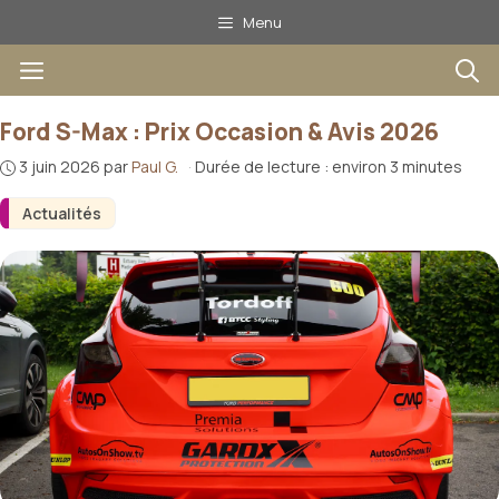
Aller
Menu
au
Menu
contenu
Ford S-Max : Prix Occasion & Avis 2026
3 juin 2026
par
Paul G.
·
Durée de lecture : environ 3 minutes
Actualités