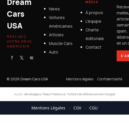
Dream
MÉDIA
Recev
News
Cars
À propos
meille
Voitures
articl
L'équipe
USA
semain
Américaines
Charte
spam,
Articles
RÉALISEZ
désins
éditoriale
VOTRE RÊVE
Muscle Cars
en un c
AMÉRICAIN
Contact
Auto
S'A
f
𝕏
≋
© 2026 Dream Cars USA
Mentions légales
Confidentialité
Aussi :
développeur React freelance
·
forfaits de référencement Google
Mentions Légales
·
CGV
·
CGU