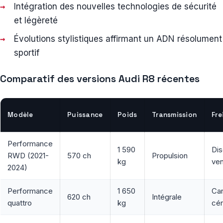
Intégration des nouvelles technologies de sécurité
et légèreté
Évolutions stylistiques affirmant un ADN résolument
sportif
Comparatif des versions Audi R8 récentes
Modèle
Puissance
Poids
Transmission
Fre
Performance
1 590
Di
RWD (2021-
570 ch
Propulsion
kg
ven
2024)
Performance
1 650
Ca
620 ch
Intégrale
quattro
kg
cé