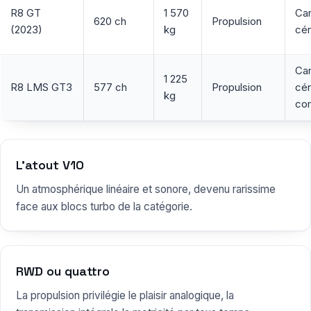
R8 GT
1 570
Ca
620 ch
Propulsion
(2023)
kg
cé
Ca
1 225
R8 LMS GT3
577 ch
Propulsion
cé
kg
com
L’atout V10
Un atmosphérique linéaire et sonore, devenu rarissime
face aux blocs turbo de la catégorie.
RWD ou quattro
La propulsion privilégie le plaisir analogique, la