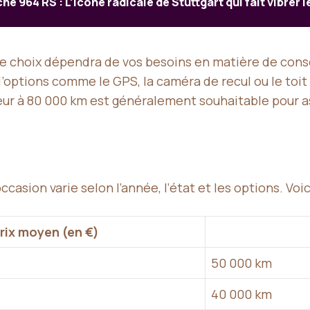
he 964 RS : L’icône radicale de Stuttgart qui fait vibrer l
 Le choix dépendra de vos besoins en matière de co
 d’options comme le GPS, la caméra de recul ou le toi
ieur à 80 000 km est généralement souhaitable pour a
casion varie selon l’année, l’état et les options. Voic
rix moyen (en €)
50 000 km
40 000 km