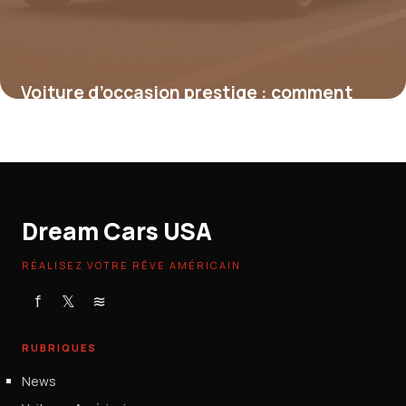
Voiture d’occasion prestige : comment
choisir une BMW Série 5 à moindre coût
15 juin 2026
Dream Cars USA
RÉALISEZ VOTRE RÊVE AMÉRICAIN
f
𝕏
≋
RUBRIQUES
News