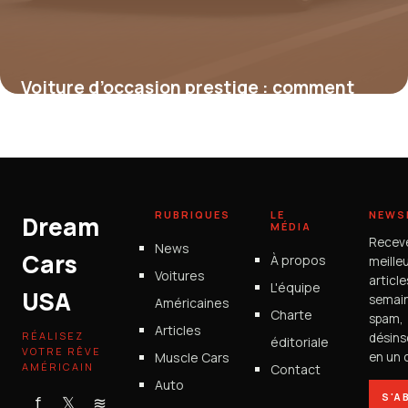
Voiture d’occasion prestige : comment
choisir une BMW Série 5 à moindre coût
15 juin 2026
RUBRIQUES
LE
NEWS
Dream
MÉDIA
Recev
News
Cars
À propos
meille
Voitures
articl
L'équipe
USA
semain
Américaines
Charte
spam,
Articles
RÉALISEZ
désins
éditoriale
VOTRE RÊVE
Muscle Cars
en un c
AMÉRICAIN
Contact
Auto
S'A
f
𝕏
≋