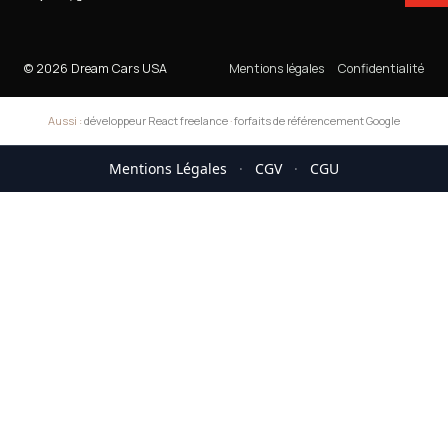
© 2026 Dream Cars USA
Mentions légales
Confidentialité
Aussi :
développeur React freelance
·
forfaits de référencement Google
Mentions Légales
·
CGV
·
CGU