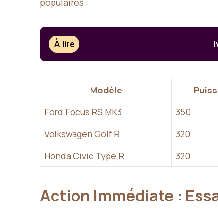
populaires :
À lire
I
Modèle
Puiss
Ford Focus RS MK3
350
Volkswagen Golf R
320
Honda Civic Type R
320
Action Immédiate : Essa