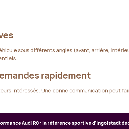
ives
éhicule sous différents angles (avant, arrière, intér
entiels.
 demandes rapidement
teurs intéressés. Une bonne communication peut faire
ormance Audi R8 : la référence sportive d’Ingolstadt d