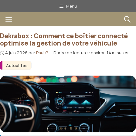
Aller
Menu
au
Menu
contenu
Dekrabox : Comment ce boîtier connecté
optimise la gestion de votre véhicule
4 juin 2026
par
Paul G.
·
Durée de lecture : environ 14 minutes
Actualités