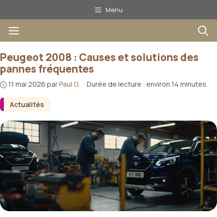
Aller
Menu
au
Menu
contenu
Peugeot 2008 : Causes et solutions des
pannes fréquentes
11 mai 2026
par
Paul G.
·
Durée de lecture : environ 14 minutes
Actualités