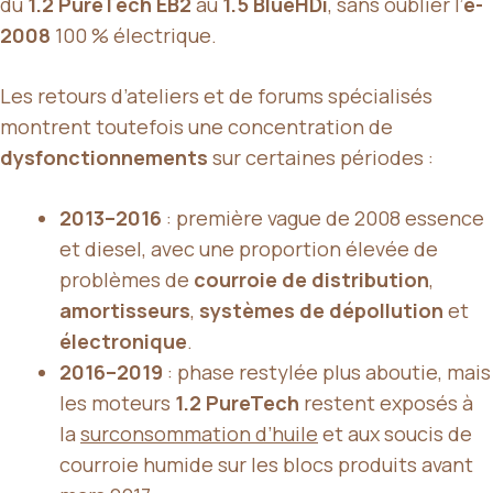
du
1.2 PureTech EB2
au
1.5 BlueHDi
, sans oublier l’
e-
2008
100 % électrique.
Les retours d’ateliers et de forums spécialisés
montrent toutefois une concentration de
dysfonctionnements
sur certaines périodes :
2013–2016
: première vague de 2008 essence
et diesel, avec une proportion élevée de
problèmes de
courroie de distribution
,
amortisseurs
,
systèmes de dépollution
et
électronique
.
2016–2019
: phase restylée plus aboutie, mais
les moteurs
1.2 PureTech
restent exposés à
la
surconsommation d’huile
et aux soucis de
courroie humide sur les blocs produits avant