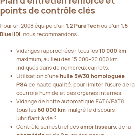
Plan d’entretien renforcé et
points de contrôle clés
Pour un 2008 équipé d’un
1.2 PureTech
ou d’un
1.5
BlueHDi
, nous recommandons :
Vidanges rapprochées
: tous les
10 000 km
maximum, au lieu des 15 000–20 000 km
indiqués dans de nombreux carnets.
Utilisation d’une
huile 5W30 homologuée
PSA
de haute qualité, pour limiter l’usure de la
courroie humide et des organes internes.
Vidange de boîte automatique EAT6/EAT8
tous les
60 000 km
, malgré le discours
lubrifiant à vie ?.
Contrôle semestriel des
amortisseurs
, de la
géométrie
et de l’usure des pneus.