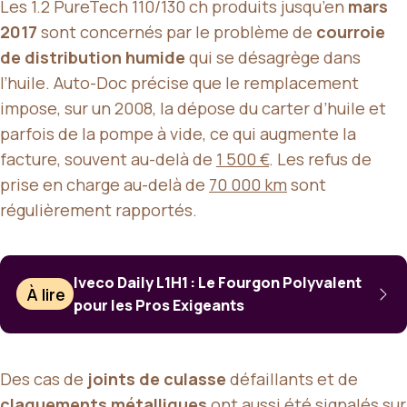
Les 1.2 PureTech 110/130 ch produits jusqu’en
mars
2017
sont concernés par le problème de
courroie
de distribution humide
qui se désagrège dans
l’huile. Auto-Doc précise que le remplacement
impose, sur un 2008, la dépose du carter d’huile et
parfois de la pompe à vide, ce qui augmente la
facture, souvent au-delà de
1 500 €
. Les refus de
prise en charge au-delà de
70 000 km
sont
régulièrement rapportés.
Iveco Daily L1H1 : Le Fourgon Polyvalent
À lire
pour les Pros Exigeants
Des cas de
joints de culasse
défaillants et de
claquements métalliques
ont aussi été signalés sur