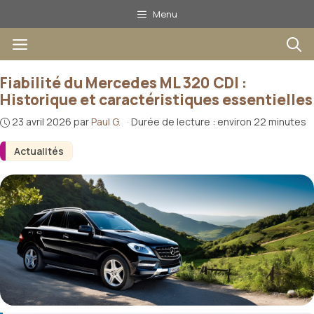
Aller
Menu
au
Menu
contenu
Fiabilité du Mercedes ML 320 CDI :
Historique et caractéristiques essentielles
23 avril 2026
par
Paul G.
·
Durée de lecture : environ 22 minutes
Actualités