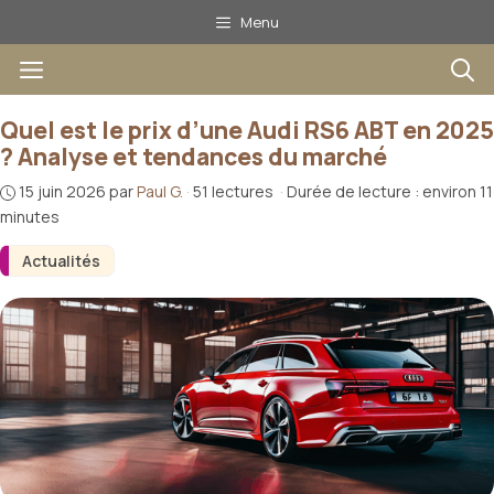
Aller
Menu
au
Menu
contenu
Quel est le prix d’une Audi RS6 ABT en 2025
? Analyse et tendances du marché
15 juin 2026
par
Paul G.
·
51 lectures
·
Durée de lecture : environ 11
minutes
Actualités