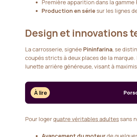
Première apparition dans la gamme F
Production en série
sur les lignes d
Design et innovations 
La carrosserie, signée
Pininfarina
, se dist
coupés stricts à deux places de la marque. 
lunette arrière généreuse, visant à maximi
À lire
Porsc
Pour loger
quatre véritables adultes
sans n
Avancement du moteur
de quelques