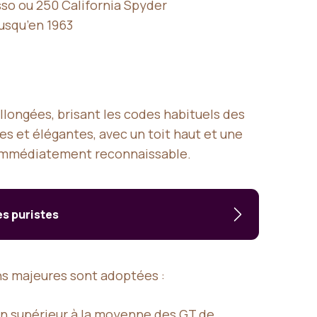
so ou 250 California Spyder
jusqu’en 1963
allongées, brisant les codes habituels des
res et élégantes, avec un toit haut et une
te immédiatement reconnaissable.
es puristes
ns majeures sont adoptées :
en supérieur à la moyenne des GT de