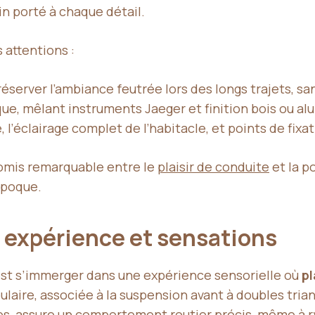
in porté à chaque détail.
 attentions :
éserver l’ambiance feutrée lors des longs trajets, san
e, mêlant instruments Jaeger et finition bois ou alu
 l’éclairage complet de l’habitacle, et points de fixat
romis remarquable entre le
plaisir de conduite
et la p
’époque.
 : expérience et sensations
’est s’immerger dans une expérience sensorielle où
pl
ulaire, associée à la suspension avant à doubles tria
ques, assure un comportement routier précis, même à 