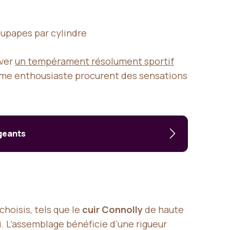
oupapes par cylindre
rver
un tempérament résolument sportif
gime enthousiaste procurent des sensations
igeants
choisis, tels que le
cuir Connolly
de haute
ri. L’assemblage bénéficie d’une rigueur