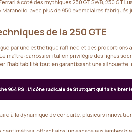
errari à côté des mythiques 250 GT SWB, 250 GT Lus
e Maranello, avec plus de 950 exemplaires fabriqués 
techniques de la 250 GTE
ingue par une esthétique raffinée et des proportions 
Le maître-carrossier italien privilégie des lignes sob
ser l’habitabilité tout en garantissant une silhouet
he 964 RS : L’icône radicale de Stuttgart qui fait vibrer l
uire à la dynamique de conduite, plusieurs innovatio
 centimètres, offrant ainsi un espace aux jambes bi