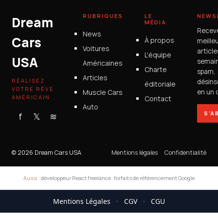
RUBRIQUES
LE
NEWS
Dream
MÉDIA
Recev
News
Cars
À propos
meille
Voitures
articl
L'équipe
USA
semain
Américaines
Charte
spam,
Articles
RÉALISEZ
désins
éditoriale
VOTRE RÊVE
Muscle Cars
en un c
AMÉRICAIN
Contact
Auto
S'A
f
𝕏
≋
© 2026 Dream Cars USA
Mentions légales
Confidentialité
Aussi :
développeur React freelance
·
forfaits de référencement Google
Mentions Légales
·
CGV
·
CGU