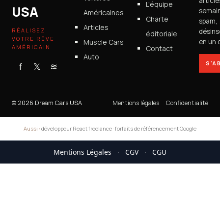
articl
L'équipe
USA
semain
Américaines
Charte
spam,
Articles
RÉALISEZ
désins
éditoriale
VOTRE RÊVE
Muscle Cars
en un c
AMÉRICAIN
Contact
Auto
S'A
f
𝕏
≋
© 2026 Dream Cars USA
Mentions légales
Confidentialité
Aussi :
développeur React freelance
·
forfaits de référencement Google
Mentions Légales
·
CGV
·
CGU