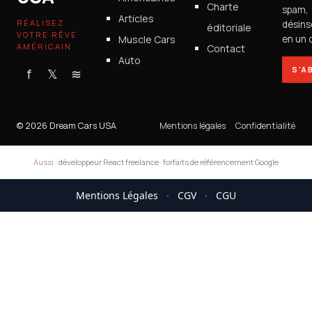
Charte
spam,
Articles
RÉALISEZ
désins
éditoriale
VOTRE RÊVE
Muscle Cars
en un c
AMÉRICAIN
Contact
Auto
S'A
f
𝕏
≋
© 2026 Dream Cars USA
Mentions légales
Confidentialité
Aussi :
développeur React freelance
·
forfaits de référencement Google
Mentions Légales
·
CGV
·
CGU