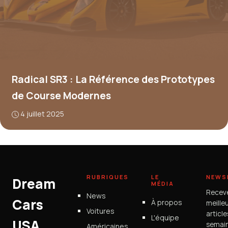
Radical SR3 : La Référence des Prototypes
de Course Modernes
4 juillet 2025
RUBRIQUES
LE
NEWS
Dream
MÉDIA
Recev
News
Cars
À propos
meille
Voitures
articl
L'équipe
USA
semain
Américaines