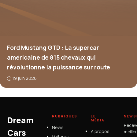
Ford Mustang GTD : La supercar
américaine de 815 chevaux qui
révolutionne la puissance sur route
19 juin 2026
RUBRIQUES
LE
NEWS
Dream
MÉDIA
Recev
News
Cars
À propos
meille
Voitures