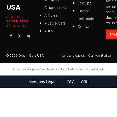
articl
L'équipe
USA
semain
Américaines
Charte
spam,
Articles
RÉALISEZ
désins
éditoriale
VOTRE RÊVE
Muscle Cars
en un c
AMÉRICAIN
Contact
Auto
S'A
f
𝕏
≋
© 2026 Dream Cars USA
Mentions légales
Confidentialité
Aussi :
développeur React freelance
·
forfaits de référencement Google
Mentions Légales
·
CGV
·
CGU