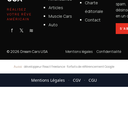
Charte
spam,
Articles
RÉALISEZ
désins
éditoriale
VOTRE RÊVE
Muscle Cars
en un c
AMÉRICAIN
Contact
Auto
S'A
f
𝕏
≋
© 2026 Dream Cars USA
Mentions légales
Confidentialité
Aussi :
développeur React freelance
·
forfaits de référencement Google
Mentions Légales
·
CGV
·
CGU