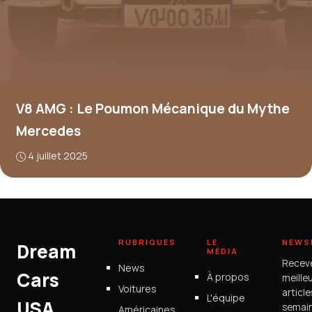
V8 AMG : Le Poumon Mécanique du Mythe
Mercedes
4 juillet 2025
RUBRIQUES
LE
NEWS
Dream
MÉDIA
Recev
News
Cars
À propos
meille
Voitures
articl
L'équipe
USA
semain
Américaines