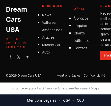
RUBRIQUES
LE
NEWS
Dream
MÉDIA
Recev
News
Cars
À propos
meille
Voitures
articl
L'équipe
USA
semain
Américaines
Charte
spam,
Articles
RÉALISEZ
désins
éditoriale
VOTRE RÊVE
Muscle Cars
en un c
AMÉRICAIN
Contact
Auto
S'A
f
𝕏
≋
© 2026 Dream Cars USA
Mentions légales
Confidentialité
Aussi :
développeur React freelance
·
forfaits de référencement Google
Mentions Légales
·
CGV
·
CGU