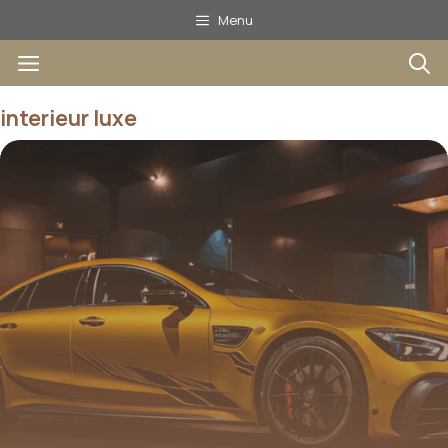
Aller
Menu
au
Menu
contenu
interieur luxe