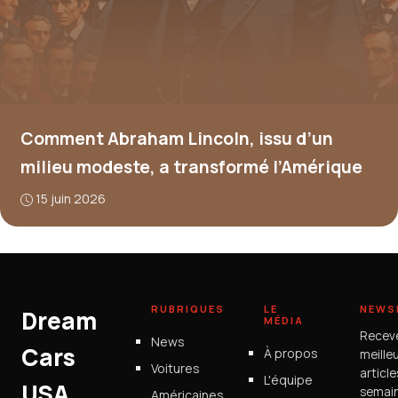
Comment Abraham Lincoln, issu d’un
milieu modeste, a transformé l’Amérique
15 juin 2026
RUBRIQUES
LE
NEWS
Dream
MÉDIA
Recev
News
Cars
À propos
meille
Voitures
articl
L'équipe
USA
semain
Américaines