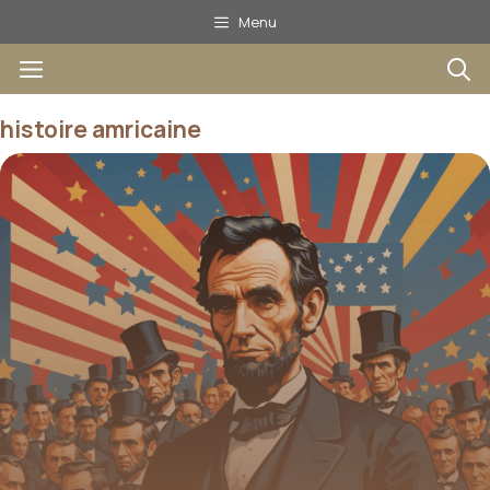
Aller
Menu
au
Menu
contenu
histoire amricaine