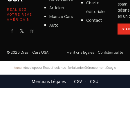
Charte
spam,
Articles
RÉALISEZ
désins
éditoriale
VOTRE RÊVE
Muscle Cars
en un c
AMÉRICAIN
Contact
Auto
S'A
f
𝕏
≋
© 2026 Dream Cars USA
Mentions légales
Confidentialité
Aussi :
développeur React freelance
·
forfaits de référencement Google
Mentions Légales
·
CGV
·
CGU