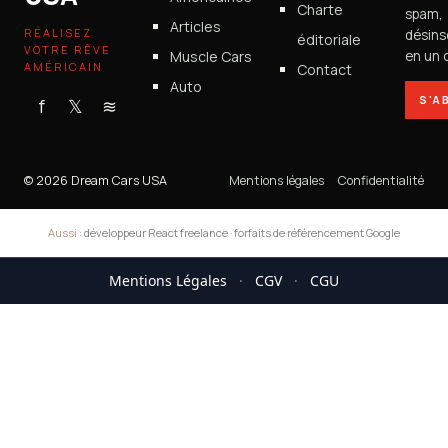
Charte
spam,
Articles
RÉALISEZ
désins
éditoriale
VOTRE RÊVE
Muscle Cars
en un c
AMÉRICAIN
Contact
Auto
S'A
f
𝕏
≋
© 2026 Dream Cars USA
Mentions légales
Confidentialité
Aussi :
développeur React freelance
·
forfaits de référencement Google
Mentions Légales
·
CGV
·
CGU