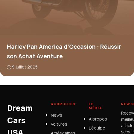
Harley Pan America d’Occasion : Réussir
son Achat Aventure
9 juillet 2025
RUBRIQUES
LE
NEWS
Dream
MÉDIA
Recev
News
Cars
À propos
meille
Voitures
articl
L'équipe
USA
semain
Américaines