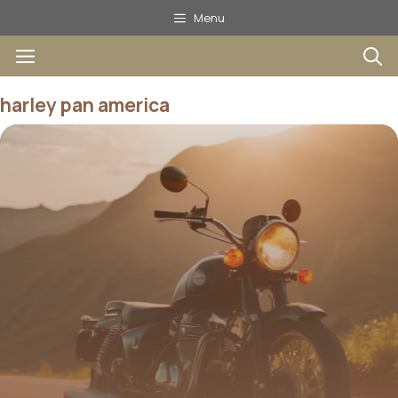
Aller
Menu
au
Menu
contenu
harley pan america