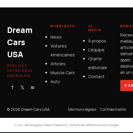
RUBRIQUES
LE
NEWS
Dream
MÉDIA
Recev
News
Cars
À propos
meille
Voitures
articl
L'équipe
USA
semain
Américaines
Charte
spam,
Articles
RÉALISEZ
désins
éditoriale
VOTRE RÊVE
Muscle Cars
en un c
AMÉRICAIN
Contact
Auto
S'A
f
𝕏
≋
© 2026 Dream Cars USA
Mentions légales
Confidentialité
Aussi :
développeur React freelance
·
forfaits de référencement Google