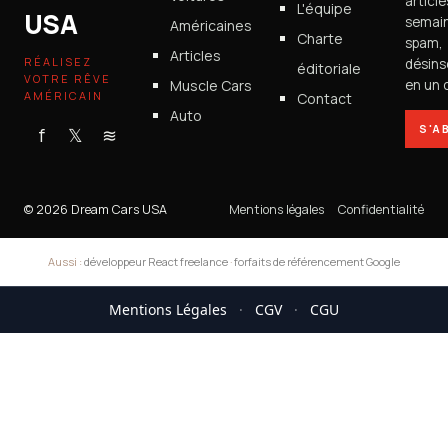
articl
L'équipe
USA
semain
Américaines
Charte
spam,
Articles
RÉALISEZ
désins
éditoriale
VOTRE RÊVE
Muscle Cars
en un c
AMÉRICAIN
Contact
Auto
S'A
f
𝕏
≋
© 2026 Dream Cars USA
Mentions légales
Confidentialité
Aussi :
développeur React freelance
·
forfaits de référencement Google
Mentions Légales
·
CGV
·
CGU